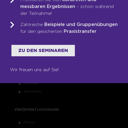
Karriere
messbaren Ergebnissen
– schon während
Franchise
der Teilnahme!
Seminare
Zahlreiche
Beispiele und Gruppenübungen
Shop
für den gesicherten
Praxistransfer
RECHTLICHES
ZU DEN SEMINAREN
Impressum
Datenschutz
Wir freuen uns auf Sie!
AGB
Kontakt
Newsletter
VERÖFFENTLICHUNGEN
Presse