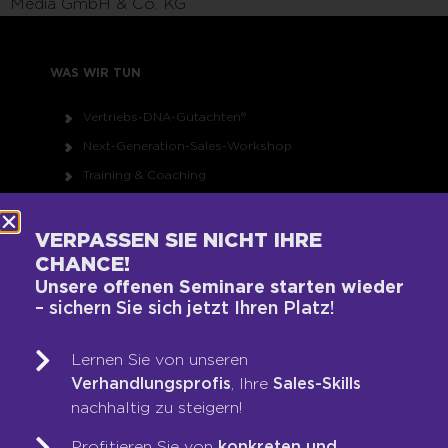
Media GmbH & Co. KG
WAS WIR TUN
Vertriebs-DNA-Gutachten®
Next-Generation-Sales-Workshop
Training & Coaching
Blended Learning
LOOP-Prozess®
VERPASSEN SIE NICHT IHRE
CHANCE!
Unsere offenen Seminare starten wieder
WER WIR SIND
– sichern Sie sich jetzt Ihren Platz!
Team
Lernen Sie von unseren
Unsere Werte
Verhandlungsprofis
, Ihre
Sales-Skills
Auszeichnungen
nachhaltig zu steigern!
Referenzen
Profitieren Sie von
konkreten und