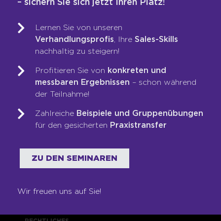
– sichern Sie sich jetzt Ihren Platz!
Training & Coaching
Blended Learning
Lernen Sie von unseren
LOOP-Prozess®
Verhandlungsprofis
, Ihre
Sales-Skills
nachhaltig zu steigern!
WER WIR SIND
Profitieren Sie von
konkreten und
messbaren Ergebnissen
– schon während
Team
der Teilnahme!
Unsere Werte
Zahlreiche
Beispiele und Gruppenübungen
Auszeichnungen
für den gesicherten
Praxistransfer
Referenzen
Karriere
ZU DEN SEMINAREN
Franchise
Seminare
Shop
Wir freuen uns auf Sie!
RECHTLICHES