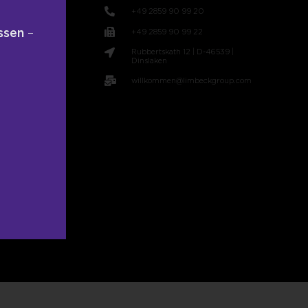
+49 2859 90 99 20
ssen
–
+49 2859 90 99 22
Rubbertskath 12 | D-46539 |
t
Dinslaken
willkommen@limbeckgroup.com