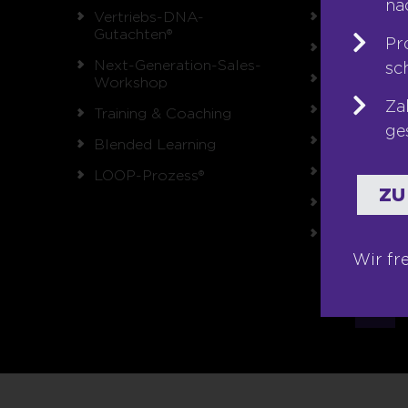
na
Vertriebs-DNA-
Team
Gutachten®
Pr
Unsere Wer
Next-Generation-Sales-
sc
Auszeichnu
Workshop
Za
Referenzen
Training & Coaching
ge
Karriere
Blended Learning
Franchise
LOOP-Prozess®
ZU
Seminare
Shop
Wir fr