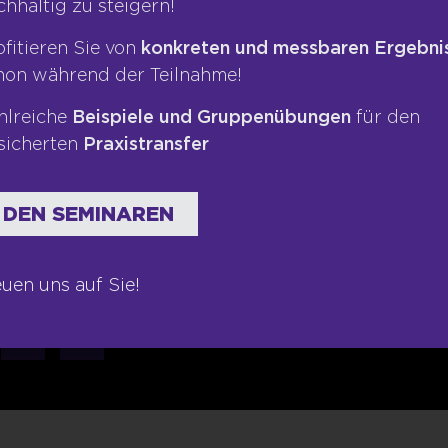
chhaltig zu steigern!
Impressum
Presse
ofitieren Sie von
konkreten und messbaren Ergebni
te
Datenschutz
Blog
hon während der Teilnahme!
ngen
AGB
Podcas
hlreiche
Beispiele und Gruppenübungen
für den
Kontakt
Bücher
sicherten
Praxistransfer
Newsletter
 DEN SEMINAREN
euen uns auf Sie!