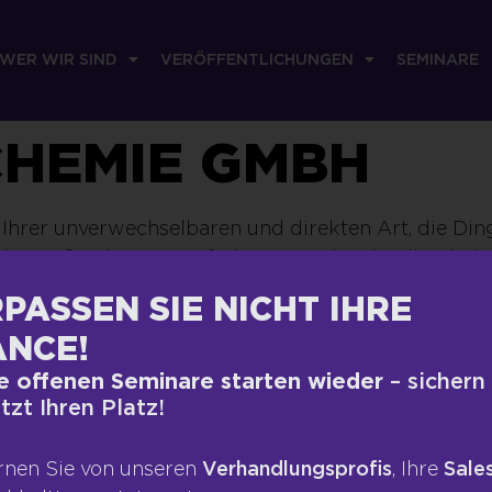
WER WIR SIND
VERÖFFENTLICHUNGEN
SEMINARE
HEMIE GMBH
 Ihrer unverwechselbaren und direkten Art, die Ding
es Außendienstes aufarbeiten und nicht alltägliche
ntnisse in die Praxis umzusetzen und die bisherig
PASSEN SIE NICHT IHRE
 noch erfolgreicher werden lassen. (…)”
NCE!
| Sopro Bauchemie GmbH
e offenen Seminare starten wieder
– sichern
etzt Ihren Platz!
RECHTLICHES
VERÖFFEN
rnen Sie von unseren
Verhandlungsprofis
, Ihre
Sales