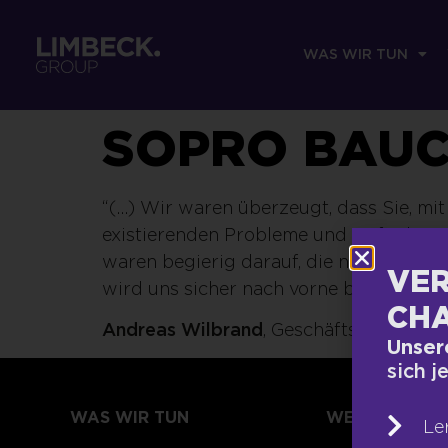
WAS WIR TUN
SOPRO BAUC
“(…) Wir waren überzeugt, dass Sie, mit
existierenden Probleme und Aufgaben d
waren begierig darauf, die neuen Erken
VER
wird uns sicher nach vorne bringen und
CHA
Andreas Wilbrand
, Geschäftsführung 
Unser
sich j
WAS WIR TUN
WER WIR SIND
Le