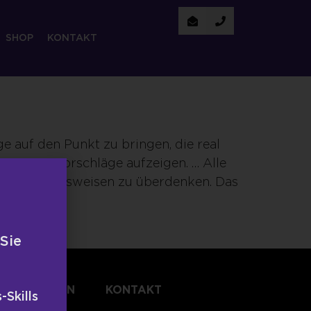
SHOP
KONTAKT
e auf den Punkt zu bringen, die real
 Lösungsvorschläge aufzeigen. … Alle
en Verhaltensweisen zu überdenken. Das
 Sie
TLICHUNGEN
KONTAKT
-Skills