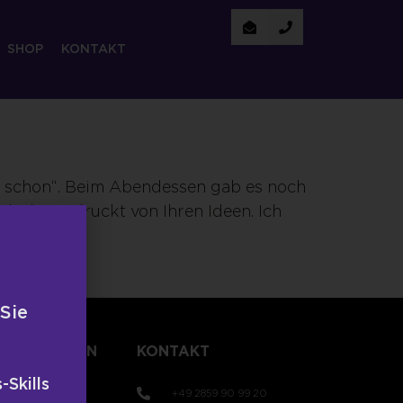
SHOP
KONTAKT
 er schon“. Beim Abendessen gab es noch
ehr beeindruckt von Ihren Ideen. Ich
 Sie
TLICHUNGEN
KONTAKT
-Skills
+49 2859 90 99 20