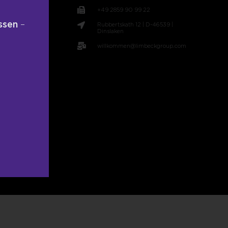
+49 2859 90 99 22
ssen
–
Rubbertskath 12 | D-46539 |
t
Dinslaken
willkommen@limbeckgroup.com