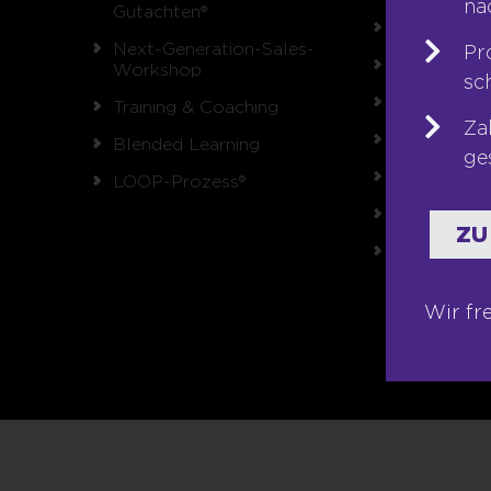
na
Gutachten®
Unsere Wer
Next-Generation-Sales-
Pr
Auszeichnu
Workshop
sc
Referenzen
Training & Coaching
Za
Karriere
Blended Learning
ge
Franchise
LOOP-Prozess®
Seminare
ZU
Shop
Wir fr