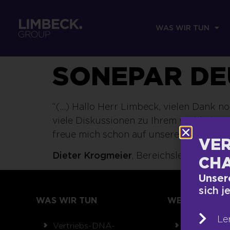
WAS WIR TUN
SONEPAR D
“(…) Hallo Herr Limbeck, vielen Dank n
viele Diskussionen zu Ihrem wirklich en
freue mich schon auf unsere Veranstalt
VER
Dieter Krogmeier
, Bereichsleiter | S
CHA
Unser
sich j
WAS WIR TUN
WER WIR SIND
Le
Vertriebs-DNA-
Team