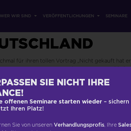
WER WIR SIND
VERÖFFENTLICHUNGEN
SEMINARE
EUTSCHLAND
ochmal für ihren tollen Vortrag „Nicht gekauft hat
gagierten Vortrag. Die Mitarbeiter waren wirklich s
ung am 6.9.18 im Ravensberger Park.(…)”
PASSEN SIE NICHT IHRE
onepar Deutschland/Region West GmbH
NCE!
e offenen Seminare starten wieder
– sichern
etzt Ihren Platz!
RECHTLICHES
VERÖFFEN
rnen Sie von unseren
Verhandlungsprofis
, Ihre
Sales
Impressum
Presse