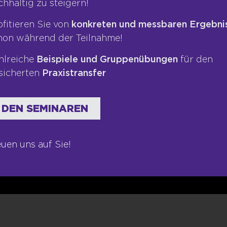
chhaltig zu steigern!
te
Datenschutz
Blog
ofitieren Sie von
konkreten und messbaren Ergebni
ngen
AGB
Podcas
hon während der Teilnahme!
Kontakt
Bücher
hlreiche
Beispiele und Gruppenübungen
für den
Newsletter
sicherten
Praxistransfer
 DEN SEMINAREN
euen uns auf Sie!