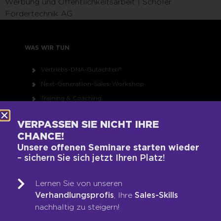
Werbung und Öffentlichkeitsarbeit | Schöler
Fördertechnik AG
WAS WIR TUN
Vertriebs-DNA-Gutachten®
Next-Generation-Sales-Workshop
Training & Coaching
Blended Learning
VERPASSEN SIE NICHT IHRE
LOOP-Prozess®
CHANCE!
Unsere offenen Seminare starten wieder
– sichern Sie sich jetzt Ihren Platz!
WER WIR SIND
Team
Lernen Sie von unseren
Verhandlungsprofis
, Ihre
Sales-Skills
Unsere Werte
nachhaltig zu steigern!
Auszeichnungen