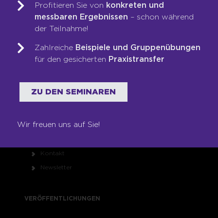
Referenzen
Profitieren Sie von
konkreten und
messbaren Ergebnissen
– schon während
Karriere
der Teilnahme!
Franchise
Seminare
Zahlreiche
Beispiele und Gruppenübungen
für den gesicherten
Praxistransfer
Shop
RECHTLICHES
ZU DEN SEMINAREN
Impressum
Wir freuen uns auf Sie!
Datenschutz
AGB
Kontakt
Newsletter
VERÖFFENTLICHUNGEN