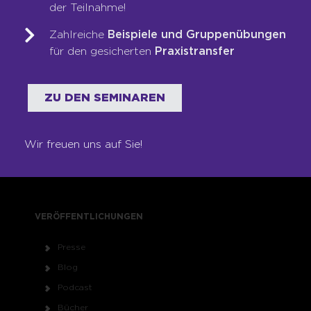
der Teilnahme!
Shop
Zahlreiche
Beispiele und Gruppenübungen
für den gesicherten
Praxistransfer
RECHTLICHES
Impressum
ZU DEN SEMINAREN
Datenschutz
AGB
Wir freuen uns auf Sie!
Kontakt
Newsletter
VERÖFFENTLICHUNGEN
Presse
Blog
Podcast
Bücher