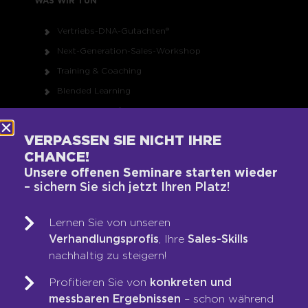
WAS WIR TUN
Vertriebs-DNA-Gutachten®
Next-Generation-Sales-Workshop
Training & Coaching
Blended Learning
LOOP-Prozess®
VERPASSEN SIE NICHT IHRE
CHANCE!
WER WIR SIND
Unsere offenen Seminare starten wieder
– sichern Sie sich jetzt Ihren Platz!
Team
Unsere Werte
Lernen Sie von unseren
Auszeichnungen
Verhandlungsprofis
, Ihre
Sales-Skills
Referenzen
nachhaltig zu steigern!
Karriere
Profitieren Sie von
konkreten und
Franchise
messbaren Ergebnissen
– schon während
Seminare