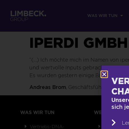
WAS WIR TUN
IPERDI GMBH
“(…) Ich möchte mich im Namen von ipe
und wertvolle Inputs gebracht!
Es wurden gestern einige Bilder gesc
VER
Andreas Brom
, Geschäftsführender Ge
CHA
Unser
sich j
WAS WIR TUN
WER WIR SIND
Le
Vertriebs-DNA-
Team