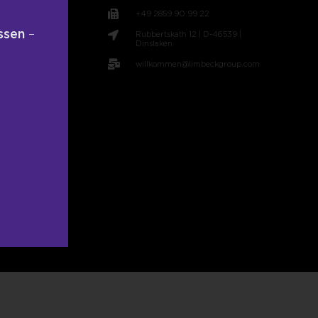
+49 2859 90 99 22
ssen
–
Rubbertskath 12 | D-46539 |
t
Dinslaken
willkommen@limbeckgroup.com