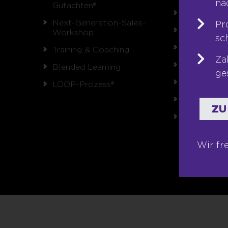
na
Gutachten®
Unsere Wer
Next-Generation-Sales-
Pr
Auszeichnu
Workshop
sc
Referenzen
Training & Coaching
Za
Karriere
Blended Learning
ge
Franchise
LOOP-Prozess®
Seminare
ZU
Shop
Wir fr