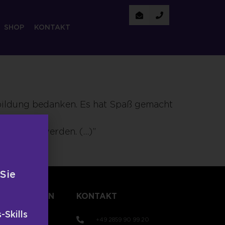
SHOP
KONTAKT
rbildung bedanken. Es hat Spaß gemacht
erwenden werden. (…)”
 Sie
TLICHUNGEN
KONTAKT
-Skills
+49 2859 90 99 20