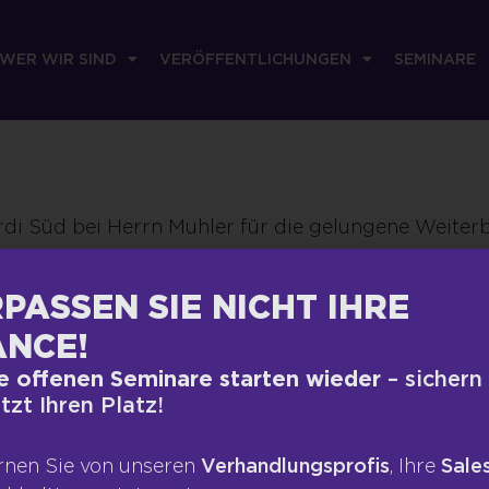
WER WIR SIND
VERÖFFENTLICHUNGEN
SEMINARE
rdi Süd bei Herrn Muhler für die gelungene Weite
hossen die wir für Facebook- und Homepagenews v
PASSEN SIE NICHT IHRE
sellschafter | iperdi Hauptverwaltung GmbH
NCE!
e offenen Seminare starten wieder
– sichern
etzt Ihren Platz!
RECHTLICHES
VERÖFFEN
rnen Sie von unseren
Verhandlungsprofis
, Ihre
Sales
Impressum
Presse