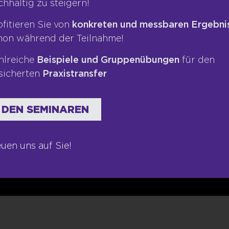
chhaltig zu steigern!
te
Datenschutz
Blog
ofitieren Sie von
konkreten und messbaren Ergebni
ngen
AGB
Podcas
hon während der Teilnahme!
Kontakt
Bücher
hlreiche
Beispiele und Gruppenübungen
für den
Newsletter
sicherten
Praxistransfer
 DEN SEMINAREN
euen uns auf Sie!