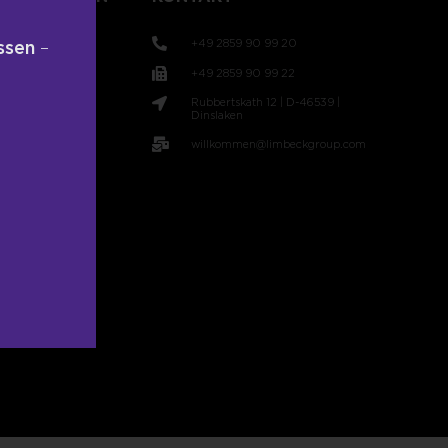
+49 2859 90 99 20
ssen
–
+49 2859 90 99 22
Rubbertskath 12 | D-46539 |
t
Dinslaken
willkommen@limbeckgroup.com