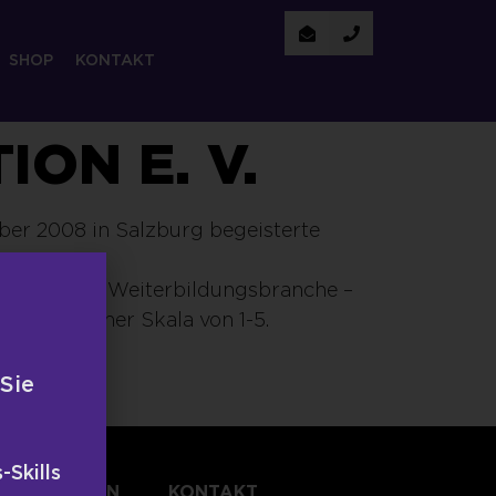
SHOP
KONTAKT
ON E. V.
ber 2008 in Salzburg begeisterte
Kollegen der Weiterbildungsbranche –
 1,6 in einer Skala von 1-5.
 Sie
-Skills
TLICHUNGEN
KONTAKT