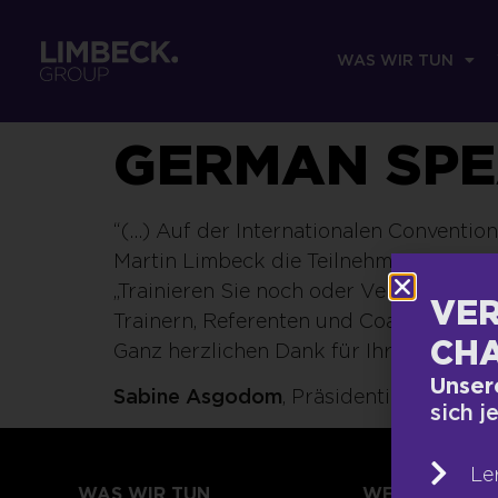
WAS WIR TUN
GERMAN SPEA
“(…) Auf der Internationalen Conventio
Martin Limbeck die Teilnehmer seines
„Trainieren Sie noch oder Verdienen Si
VER
Trainern, Referenten und Coaches – best
CHA
Ganz herzlichen Dank für Ihr Engageme
Unser
Sabine Asgodom
, Präsidentin 2007 – 2
sich j
Le
WAS WIR TUN
WER WIR SIND