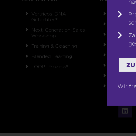
na
Vertriebs-DNA-
Team
Pr
Gutachten®
sc
Unsere Wer
Next-Generation-Sales-
Auszeichnu
Za
Workshop
ge
Referenzen
Training & Coaching
Karriere
Blended Learning
ZU
Franchise
LOOP-Prozess®
Seminare
Shop
Wir fr