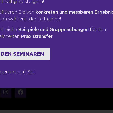
chhaltig zu steigern!
Impressum
Presse
ofitieren Sie von
konkreten und messbaren Ergebni
hon während der Teilnahme!
te
Datenschutz
Blog
ngen
AGB
Podcas
hlreiche
Beispiele und Gruppenübungen
für den
sicherten
Praxistransfer
Kontakt
Bücher
Newsletter
 DEN SEMINAREN
euen uns auf Sie!