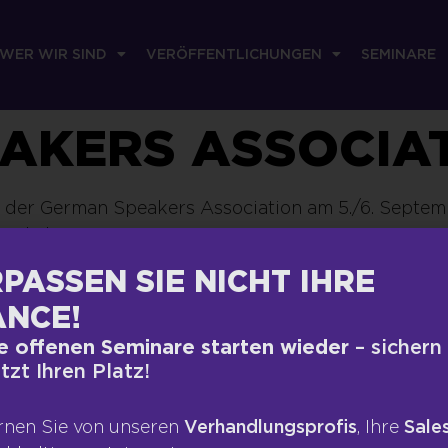
WER WIR SIND
VERÖFFENTLICHUNGEN
SEMINARE
KERS ASSOCIATI
n der German Speakers Association am 5./6. Septem
 Workshops
e schon? So verdoppeln Sie Ihr Honorar!“. Das aus 
PASSEN SIE NICHT IHRE
ehende Publikum wertete Inhalt und Performance mit
NCE!
nt, Herr Limbeck! (…)”
e offenen Seminare starten wieder
– sichern
009 | German Speakers Association e. V.
etzt Ihren Platz!
rnen Sie von unseren
Verhandlungsprofis
, Ihre
Sales
RECHTLICHES
VERÖFFEN