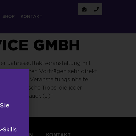
SHOP
KONTAKT
VICE GMBH
rer Jahresauftaktveranstaltung mit
rangegangenen Vorträgen sehr direkt
irkung der Veranstaltungsinhalte
und praktische Tipps, die jeder
den Zuschauer. (…)”
 Sie
-Skills
TLICHUNGEN
KONTAKT