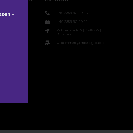
+49 2859 90 99 20
ssen
–
+49 2859 90 99 22
Rubbertskath 12 | D-46539 |
t
Dinslaken
willkommen@limbeckgroup.com