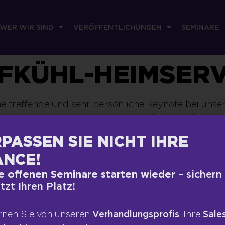
WER WIR SIND
VERÖFFENTLICHUNGEN
SEMINARE
EFKÜHL-HEIMSER
e treffende und sehr persönliche Keynote bei unse
nern. Herr Limbeck hat die Botschaften aus den vo
rt auf den Punkt gebracht und so die nachhaltige W
PASSEN SIE NICHT IHRE
 Geschichten aus seinem bewegten (Arbeits-)Leben 
NCE!
en den Vortrag zu einem besonderen Erlebnis für je
e offenen Seminare starten wieder
– sichern
 eismann Tiefkühl-Heimservice GmbH
etzt Ihren Platz!
rnen Sie von unseren
Verhandlungsprofis
, Ihre
Sales
RECHTLICHES
VERÖFFEN