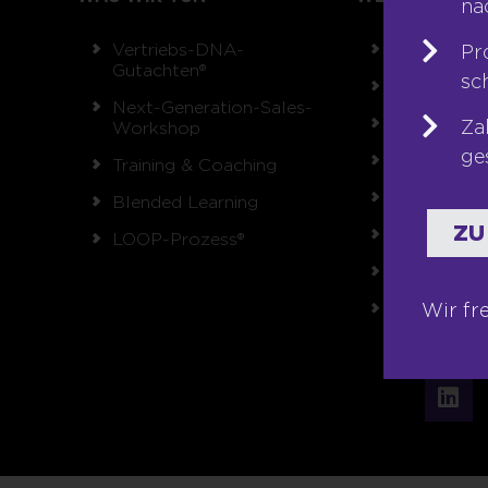
na
Vertriebs-DNA-
Team
Pr
Gutachten®
sc
Unsere Wer
Next-Generation-Sales-
Auszeichnu
Za
Workshop
ge
Referenzen
Training & Coaching
Karriere
Blended Learning
ZU
Franchise
LOOP-Prozess®
Seminare
Shop
Wir fr