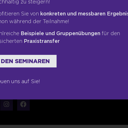
chhaltig zu steigern!
Impressum
Presse
ofitieren Sie von
konkreten und messbaren Ergebni
hon während der Teilnahme!
te
Datenschutz
Blog
ngen
AGB
Podcas
hlreiche
Beispiele und Gruppenübungen
für den
sicherten
Praxistransfer
Kontakt
Bücher
Newsletter
 DEN SEMINAREN
euen uns auf Sie!