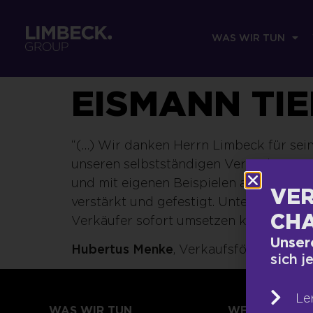
WAS WIR TUN
EISMANN TI
“(…) Wir danken Herrn Limbeck für sein
unseren selbstständigen Vertriebspart
und mit eigenen Beispielen angereiche
VER
verstärkt und gefestigt. Unterhaltsame
CHA
Verkäufer sofort umsetzen kann, macht
Unser
Hubertus Menke
, Verkaufsförderung |
sich j
Le
WAS WIR TUN
WER WIR SIND