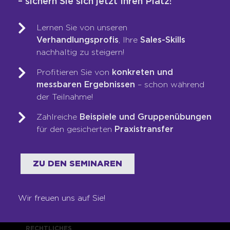
– sichern Sie sich jetzt Ihren Platz!
Training & Coaching
Blended Learning
Lernen Sie von unseren
LOOP-Prozess®
Verhandlungsprofis
, Ihre
Sales-Skills
nachhaltig zu steigern!
WER WIR SIND
Profitieren Sie von
konkreten und
messbaren Ergebnissen
– schon während
Team
der Teilnahme!
Unsere Werte
Zahlreiche
Beispiele und Gruppenübungen
Auszeichnungen
für den gesicherten
Praxistransfer
Referenzen
Karriere
ZU DEN SEMINAREN
Franchise
Seminare
Shop
Wir freuen uns auf Sie!
RECHTLICHES