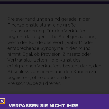
Preisverhandlungen sind gerade in der
Finanzdienstleistung eine große
Herausforderung. Für den Verkäufer
beginnt das eigentliche Spiel genau dann,
wenn der Kunde das Wort „Rabatt“ oder
entsprechende Synonyme in den Mund
nimmt. Egal, ob Provision, Zinssatz oder
Vertragslaufzeiten – die Kunst des
erfolgreichen Verkaufens besteht darin, den
Abschluss zu machen und den Kunden zu
begeistern, ohne dabei an der
Preisschraube zu drehen.
VERPASSEN SIE NICHT IHRE