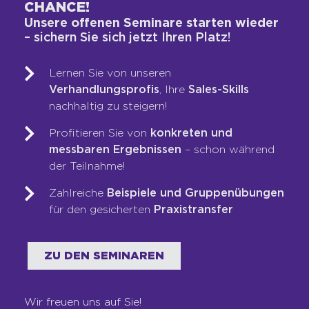
CHANCE!
WAS WIR TUN
Unsere offenen Seminare starten wieder
– sichern Sie sich jetzt Ihren Platz!
Vertriebs-DNA-Gutachten®
Next-Generation-Sales-Workshop
Lernen Sie von unseren
Training & Coaching
Verhandlungsprofis
, Ihre
Sales-Skills
Blended Learning
nachhaltig zu steigern!
LOOP-Prozess®
Profitieren Sie von
konkreten und
messbaren Ergebnissen
– schon während
WER WIR SIND
der Teilnahme!
Zahlreiche
Beispiele und Gruppenübungen
Team
für den gesicherten
Praxistransfer
Unsere Werte
Auszeichnungen
ZU DEN SEMINAREN
Referenzen
Karriere
Franchise
Wir freuen uns auf Sie!