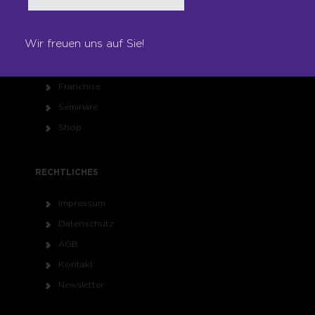
Unsere Werte
Auszeichnungen
Wir freuen uns auf Sie!
Referenzen
Karriere
Franchise
Seminare
Shop
RECHTLICHES
Impressum
Datenschutz
AGB
Kontakt
Newsletter