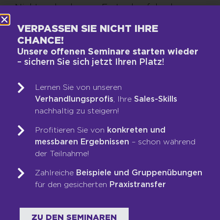
Nicht andersherum. Erst schaufeln, dann
scheffeln.
VERPASSEN SIE NICHT IHRE
CHANCE!
Unsere offenen Seminare starten wieder
– sichern Sie sich jetzt Ihren Platz!
WAS WIR TUN
Lernen Sie von unseren
Verhandlungsprofis
, Ihre
Sales-Skills
Vertriebs-DNA-Gutachten®
nachhaltig zu steigern!
Next-Generation-Sales-Workshop
Training & Coaching
Profitieren Sie von
konkreten und
messbaren Ergebnissen
– schon während
Blended Learning
der Teilnahme!
LOOP-Prozess®
Zahlreiche
Beispiele und Gruppenübungen
für den gesicherten
Praxistransfer
WER WIR SIND
Team
ZU DEN SEMINAREN