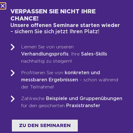
VERPASSEN SIE NICHT IHRE
CHANCE!
Unsere offenen Seminare starten wieder
– sichern Sie sich jetzt Ihren Platz!
WAS WIR TUN
Lernen Sie von unseren
Vertriebs-DNA-Gutachten®
Verhandlungsprofis
, Ihre
Sales-Skills
Next-Generation-Sales-Workshop
nachhaltig zu steigern!
Training & Coaching
Profitieren Sie von
konkreten und
Blended Learning
messbaren Ergebnissen
– schon während
LOOP-Prozess®
der Teilnahme!
Zahlreiche
Beispiele und Gruppenübungen
WER WIR SIND
für den gesicherten
Praxistransfer
Team
Unsere Werte
ZU DEN SEMINAREN
Auszeichnungen