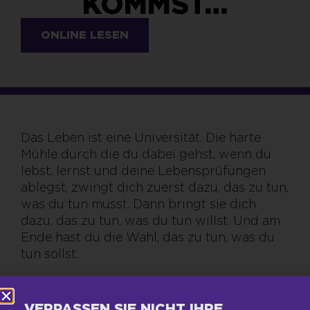
KOMMST…
ONLINE LESEN
Das Leben ist eine Universität. Die harte
Mühle durch die du dabei gehst, wenn du
lebst, lernst und deine Lebensprüfungen
ablegst, zwingt dich zuerst dazu, das zu tun,
was du tun musst. Dann bringt sie dich
dazu, das zu tun, was du tun willst. Und am
Ende hast du die Wahl, das zu tun, was du
tun sollst.
VERPASSEN SIE NICHT IHRE