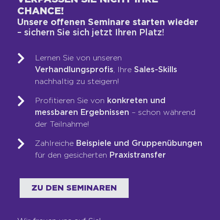
CHANCE!
WAS WIR TUN
Unsere offenen Seminare starten wieder
– sichern Sie sich jetzt Ihren Platz!
Vertriebs-DNA-Gutachten®
Next-Generation-Sales-Workshop
Lernen Sie von unseren
Verhandlungsprofis
Training & Coaching
, Ihre
Sales-Skills
nachhaltig zu steigern!
Blended Learning
LOOP-Prozess®
Profitieren Sie von
konkreten und
messbaren Ergebnissen
– schon während
der Teilnahme!
WER WIR SIND
Zahlreiche
Beispiele und Gruppenübungen
Team
für den gesicherten
Praxistransfer
Unsere Werte
Auszeichnungen
ZU DEN SEMINAREN
Referenzen
Karriere