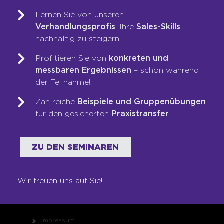
LOOP-Prozess®
Lernen Sie von unseren
Verhandlungsprofis
, Ihre
Sales-Skills
nachhaltig zu steigern!
WER WIR SIND
Profitieren Sie von
konkreten und
Team
messbaren Ergebnissen
– schon während
Unsere Werte
der Teilnahme!
Auszeichnungen
Zahlreiche
Beispiele und Gruppenübungen
Referenzen
für den gesicherten
Praxistransfer
Karriere
Franchise
ZU DEN SEMINAREN
Seminare
Shop
Wir freuen uns auf Sie!
RECHTLICHES
Impressum