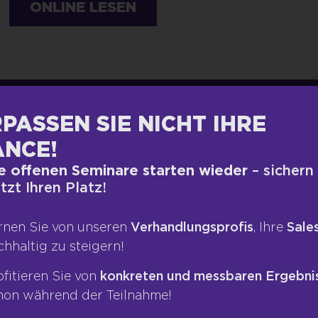
ONLINE LESEN
PASSEN SIE NICHT IHRE
NCE!
 Informationen wie möglich über deine
e offenen Seminare starten wieder
– sichern
etzt Ihren Platz!
t dir die Firmenwebsite an und suchst deine
, um dir ihr Gesicht einzuprägen und
s etc. herauszubekommen. Doch machst du dir
rnen Sie von unseren
Verhandlungsprofis
, Ihre
Sales
 möchte dazu eine kleine Anekdote erzählen.
chhaltig zu steigern!
sches Bullensperma an deutsche Bauern
ofitieren Sie von
konkreten und messbaren Ergebni
hon während der Teilnahme!
 mich mit den Geschäftsführern zu treffen.