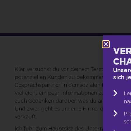
VER
CHA
Klar versuchst du vor deinem Termin so viele
Unser
sich j
potenziellen Kunden zu bekommen. Du schaus
Gesprächspartner in den sozialen Netzwerken
vielleicht ein paar Informationen zu Hobbie
Le
auch Gedanken darüber, was du anziehst? Ich
na
Und zwar geht es um eine Firma, die kanadi
Pr
verkauft.
sc
Ich fuhr zum Hauptsitz des Unternehmens, um