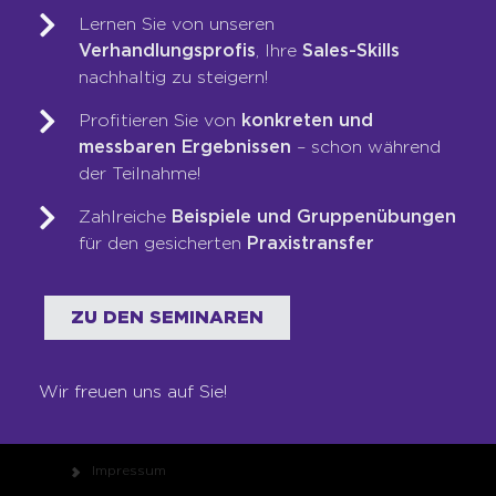
LOOP-Prozess®
Lernen Sie von unseren
Verhandlungsprofis
, Ihre
Sales-Skills
nachhaltig zu steigern!
WER WIR SIND
Profitieren Sie von
konkreten und
Team
messbaren Ergebnissen
– schon während
Unsere Werte
der Teilnahme!
Auszeichnungen
Zahlreiche
Beispiele und Gruppenübungen
Referenzen
für den gesicherten
Praxistransfer
Karriere
Franchise
ZU DEN SEMINAREN
Seminare
Shop
Wir freuen uns auf Sie!
RECHTLICHES
Impressum