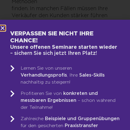
Methoden
finden. In manchen Fällen müssen Ihre
Verkäufer den Kunden stärker führen
(Push), in anderen Situationen lassen sie
dem Kunden mehr Raum, eigene
VERPASSEN SIE NICHT IHRE
Entscheidungen zu treffen (Pull).
CHANCE!
Beispiel:
Ein Kunde, der sich bereits gut
Unsere offenen Seminare starten wieder
informiert hat, benötigt weniger
– sichern Sie sich jetzt Ihren Platz!
Produktinformation, sondern
eher Bera
Lernen Sie von unseren
bei der Entscheidung. Ein
Verhandlungsprofis
, Ihre
Sales-Skills
unentschlossener Kunde hingegen
nachhaltig zu steigern!
braucht vielleicht mehr Sicherheit und
Führung durch den Verkaufsprozess.
Profitieren Sie von
konkreten und
messbaren Ergebnissen
– schon während
der Teilnahme!
BERATENDER ANSATZ
Zahlreiche
Beispiele und Gruppenübungen
(CONSULTATIVE SELLING)
für den gesicherten
Praxistransfer