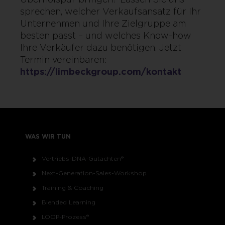
sprechen, welcher Verkaufsansatz für Ihr
Unternehmen und Ihre Zielgruppe am
besten passt – und welches Know-how
Ihre Verkäufer dazu benötigen. Jetzt
Termin vereinbaren:
https://limbeckgroup.com/kontakt
WAS WIR TUN
Vertriebs-DNA-Gutachten®
Next-Generation-Sales-Workshop
Training & Coaching
Blended Learning
LOOP-Prozess®