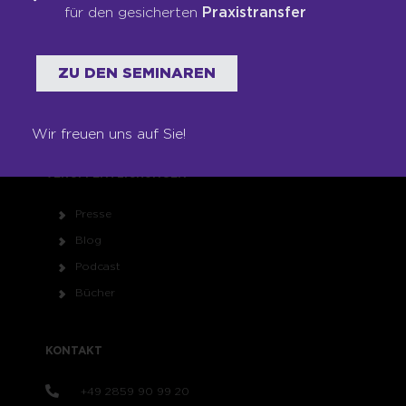
für den gesicherten
Praxistransfer
Impressum
Datenschutz
AGB
ZU DEN SEMINAREN
Kontakt
Newsletter
Wir freuen uns auf Sie!
VERÖFFENTLICHUNGEN
Presse
Blog
Podcast
Bücher
KONTAKT
+49 2859 90 99 20