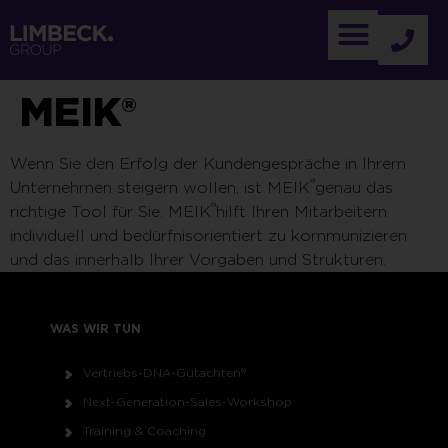
MEIK®
Wenn Sie den Erfolg der Kundengespräche in Ihrem
®
Unternehmen steigern wollen, ist MEIK
genau das
®
richtige Tool für Sie. MEIK
hilft Ihren Mitarbeitern
individuell und bedürfnisorientiert zu kommunizieren
und das innerhalb Ihrer Vorgaben und Strukturen.
WAS WIR TUN
Vertriebs-DNA-Gutachten®
Next-Generation-Sales-Workshop
Training & Coaching