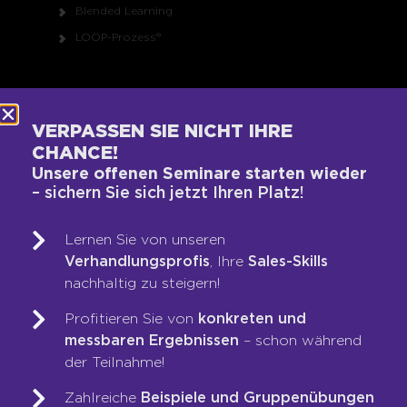
Blended Learning
LOOP-Prozess®
WER WIR SIND
VERPASSEN SIE NICHT IHRE
Team
CHANCE!
Unsere Werte
Unsere offenen Seminare starten wieder
Auszeichnungen
– sichern Sie sich jetzt Ihren Platz!
Referenzen
Lernen Sie von unseren
Karriere
Verhandlungsprofis
, Ihre
Sales-Skills
Franchise
nachhaltig zu steigern!
Seminare
Profitieren Sie von
konkreten und
Shop
messbaren Ergebnissen
– schon während
der Teilnahme!
RECHTLICHES
Zahlreiche
Beispiele und Gruppenübungen