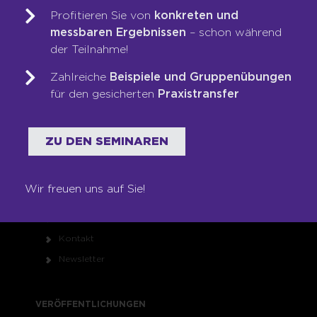
Profitieren Sie von
konkreten und
Referenzen
messbaren Ergebnissen
– schon während
Karriere
der Teilnahme!
Franchise
Zahlreiche
Beispiele und Gruppenübungen
Seminare
für den gesicherten
Praxistransfer
Shop
ZU DEN SEMINAREN
RECHTLICHES
Impressum
Wir freuen uns auf Sie!
Datenschutz
AGB
Kontakt
Newsletter
VERÖFFENTLICHUNGEN