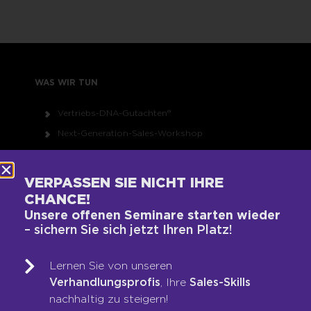
WAS WIR TUN
Vertriebs-DNA-Gutachten®
Next-Generation-Sales-Workshop
Training & Coaching
Blended Learning
VERPASSEN SIE NICHT IHRE
LOOP-Prozess®
CHANCE!
Unsere offenen Seminare starten wieder
– sichern Sie sich jetzt Ihren Platz!
WER WIR SIND
Lernen Sie von unseren
Team
Verhandlungsprofis
, Ihre
Sales-Skills
Unsere Werte
nachhaltig zu steigern!
Auszeichnungen